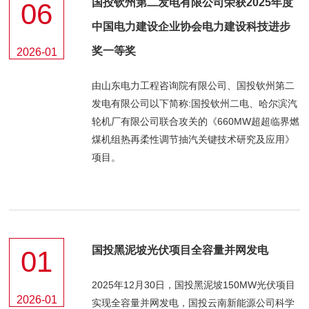
国投钦州第二发电有限公司荣获2025年度
06
中国电力建设企业协会电力建设科技进步
奖一等奖
2026-01
由山东电力工程咨询院有限公司、国投钦州第二
发电有限公司以下简称:国投钦州二电、哈尔滨汽
轮机厂有限公司联合攻关的《660MW超超临界燃
煤机组热再柔性调节抽汽关键技术研究及应用》
项目。
国投黑泥坡光伏项目全容量并网发电
01
2025年12月30日，国投黑泥坡150MW光伏项目
2026-01
实现全容量并网发电，国投云南新能源公司科学