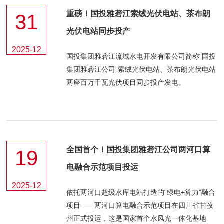
重磅！国投雅砻江索绒光伏电站、茶布朗
31
光伏电站同步投产
2025-12
国投集团雅砻江流域水电开发有限公司简称“国投
集团雅砻江公司”索绒光伏电站、茶布朗光伏电站
两座百万千瓦光伏项目同步投产发电。
全国首个！国投集团雅砻江公司两河口算
19
电融合示范项目投运
2025-12
依托两河口超级水库电站打造的“绿电+算力”融合
项目——两河口算电融合示范项目在四川省甘孜
州正式投运，这是国家首个水风光一体化基地