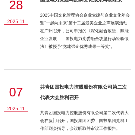
28
2025中国文化管理协会企业党建与企业文化年会
2025-11
暨“一起向未来”第十二届最美企业之声展演活动
在广州召开，公司申报的《深化融合攻坚、赋能
企业发展——国投电力党委融合攻坚行动经验做
法》被授予“党建强企优秀成果一等奖”。
共青团国投电力控股股份有限公司第二次
07
代表大会胜利召开
2025-11
共青团国投电力控股股份有限公司第二次代表大
会在厦门召开，国投集团团委、国投集团党群工
作部到会指导，会议听取并审议工作报告。