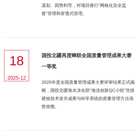
谋划、因势利导，对项目推行“网格化安全监
督”管理和穿透式管理。
国投北疆再度蝉联全国质量管理成果大赛
18
一等奖
2025-12
2025年度全国质量管理成果大赛评审结果正式揭
晓，国投北疆海水淡化部“海淡创新QC小组”凭借
硬核技术攻关成果与科学系统的质量管理方法强
势突围。