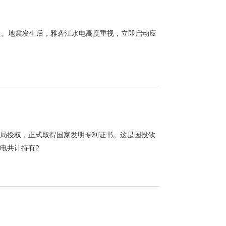
感明显。地震发生后，雅砻江水电高度重视，立即启动应
局授权，正式取得国家发明专利证书。这是国投钦
电共计持有2