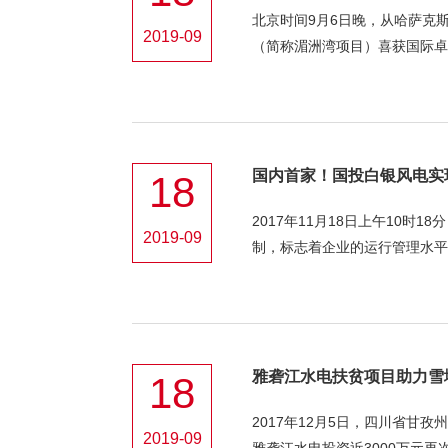
北京时间9月6日晚，从哈萨克斯
2019-09
（简称湄洲湾项目）喜获国际卓
国内首家！国投白银风电实
18
2017年11月18日上午10
2019-09
制，标志着企业的运行管理水平
雅砻江水电扶贫项目助力雪
18
2017年12月5日，四川省
2019-09
雅砻江水电投资近3000万元