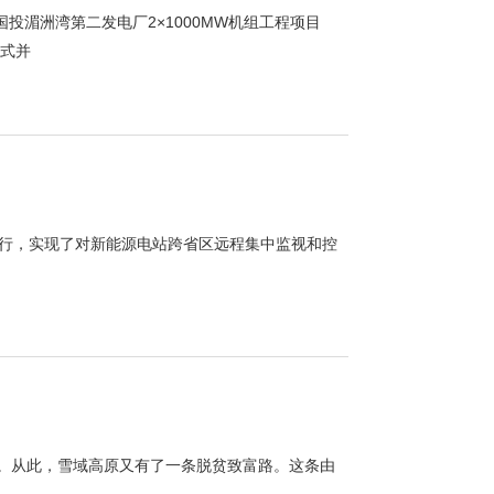
投湄洲湾第二发电厂2×1000MW机组工程项目
式并
试运行，实现了对新能源电站跨省区远程集中监视和控
政府。从此，雪域高原又有了一条脱贫致富路。这条由