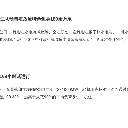
全江联动增殖放流特色鱼类180余万尾
个“放鱼日”，雅砻江水电流域统筹、全江联动，在雅砻江桐子林水电站、二
电站同步举行“2017年雅砻江流域鱼类增殖放流活动”，放流雅砻江特色
168小时试运行
，国投云顶湄洲湾电力有限公司二期（2×1000MW）#4机组高标准一次性通
100.36%，远高于规范90%的平均负荷要求；机组