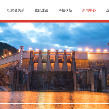
投资者关系
党的建设
科技创新
新闻中心