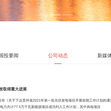
国投要闻
公司动态
新媒
发取得重大进展
局发布《关于下达​贵州省2021年第一批光伏发电项目开展前期工作计划的
电力共计77.5万千瓦新能源项目成功列入工作计划，其中风电项目