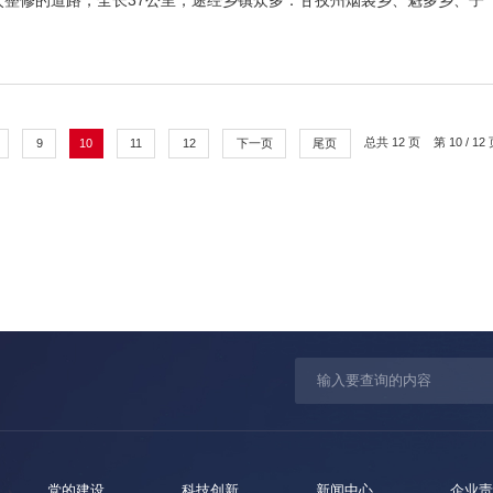
总共
12
页
第
10 / 12
9
10
11
12
下一页
尾页
党的建设
科技创新
新闻中心
企业责