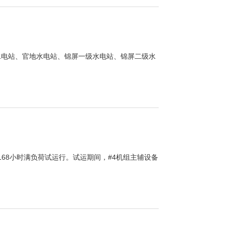
滩水电站、官地水电站、锦屏一级水电站、锦屏二级水
过168小时满负荷试运行。试运期间，#4机组主辅设备